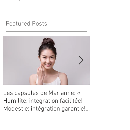
Featured Posts
Les capsules de Marianne: «
Les capsules 
Humilité: intégration facilitée!
vent de légère
Modestie: intégration garantie!
»